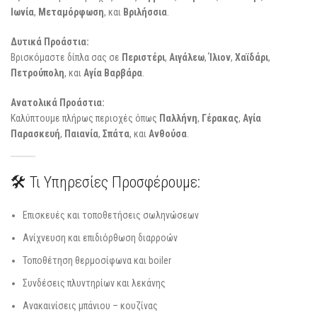
Ιωνία
,
Μεταμόρφωση
, και
Βριλήσσια
.
Δυτικά Προάστια:
Βρισκόμαστε δίπλα σας σε
Περιστέρι
,
Αιγάλεω
,
Ίλιον
,
Χαϊδάρι
,
Πετρούπολη
, και
Αγία Βαρβάρα
.
Ανατολικά Προάστια:
Καλύπτουμε πλήρως περιοχές όπως
Παλλήνη
,
Γέρακας
,
Αγία
Παρασκευή
,
Παιανία
,
Σπάτα
, και
Ανθούσα
.
🛠️ Τι Υπηρεσίες Προσφέρουμε:
Επισκευές και τοποθετήσεις σωληνώσεων
Ανίχνευση και επιδιόρθωση διαρροών
Τοποθέτηση θερμοσίφωνα και boiler
Συνδέσεις πλυντηρίων και λεκάνης
Ανακαινίσεις μπάνιου – κουζίνας