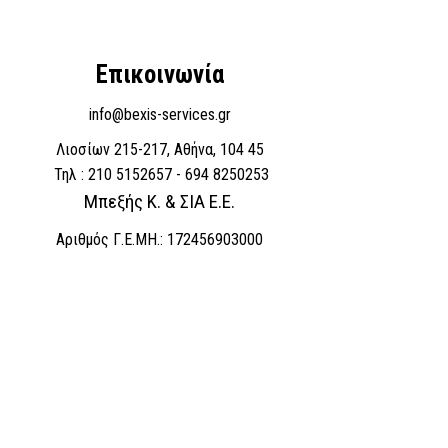
Επικοινωνία
info@bexis-services.gr
Λιοσίων 215-217, Αθήνα, 104 45
Τηλ : 210 5152657 - 694 8250253
Μπεξής Κ. & ΣΙΑ Ε.Ε.
Αριθμός Γ.Ε.ΜΗ.: 172456903000