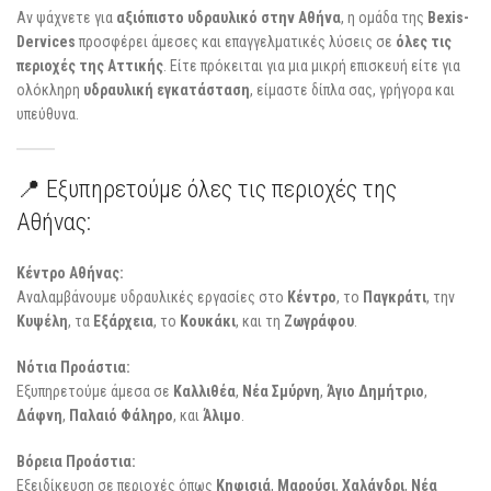
Αν ψάχνετε για
αξιόπιστο υδραυλικό στην Αθήνα
, η ομάδα της
Bexis-
Dervices
προσφέρει άμεσες και επαγγελματικές λύσεις σε
όλες τις
περιοχές της Αττικής
. Είτε πρόκειται για μια μικρή επισκευή είτε για
ολόκληρη
υδραυλική εγκατάσταση
, είμαστε δίπλα σας, γρήγορα και
υπεύθυνα.
📍 Εξυπηρετούμε όλες τις περιοχές της
Αθήνας:
Κέντρο Αθήνας:
Αναλαμβάνουμε υδραυλικές εργασίες στο
Κέντρο
, το
Παγκράτι
, την
Κυψέλη
, τα
Εξάρχεια
, το
Κουκάκι
, και τη
Ζωγράφου
.
Νότια Προάστια:
Εξυπηρετούμε άμεσα σε
Καλλιθέα
,
Νέα Σμύρνη
,
Άγιο Δημήτριο
,
Δάφνη
,
Παλαιό Φάληρο
, και
Άλιμο
.
Βόρεια Προάστια:
Εξειδίκευση σε περιοχές όπως
Κηφισιά
,
Μαρούσι
,
Χαλάνδρι
,
Νέα